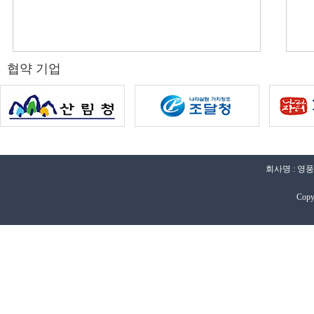
협약 기업
회사명 : 영풍
Copy