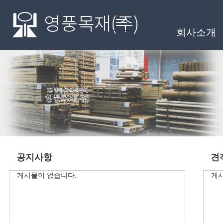
팝업레이어 알림
메인메뉴
Toggle
회사소개
navigation
배너
공지사항
견
게시물이 없습니다.
게시