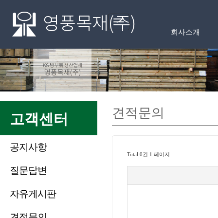
Toggle
메인메뉴
navigation
회사소개
견적문의
고객센터
공지사항
Total 0건
1 페이지
질문답변
자유게시판
견적문의