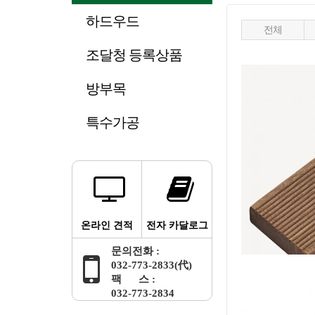
하드우드
전체
조달청 등록상품
방부목
특수가공
온라인 견적
전자 카달로그
문의전화 :
032-773-2833(代)
팩 스 :
032-773-2834