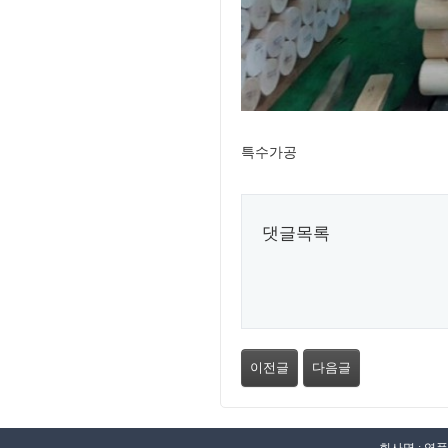
특수가공
댓글목록
이전글
다음글
회사명 : 영풍