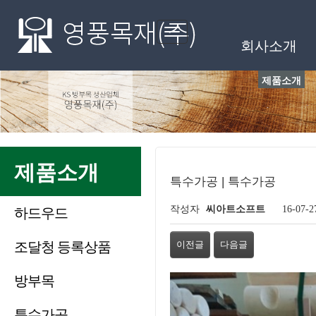
메인메뉴
Toggle
회사소개
navigation
제품소개
제품소개
특수가공 | 특수가공
페이지 정보
작성자
씨아트소프트
16-07-2
하드우드
관련링크
조달청 등록상품
이전글
다음글
본문
방부목
특수가공