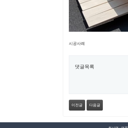
시공사례
댓글목록
이전글
다음글
회사명 : 영풍