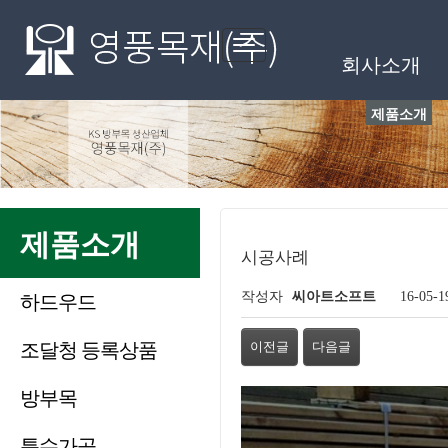
메인메뉴
Toggle
회사소개
navigation
제품소개
제품소개
시공사례
페이지 정보
작성자
씨아트소프트
16-05-1
하드우드
관련링크
조달청 등록상품
이전글
다음글
본문
방부목
특수가공