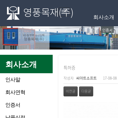
메인메뉴
Toggle
회사소개
navigation
인증서
회사소개
특허증
페이지 정보
작성자
씨아트소프트
17-08-08 
인사말
관련링크
회사연혁
이전글
다음글
인증서
본문
납품실적