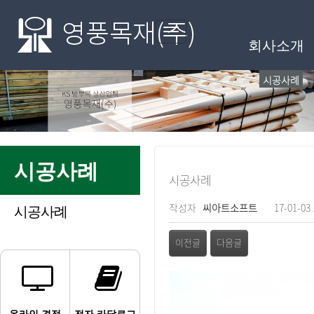
메인메뉴
Toggle
회사소개
navigation
시공사례
시공사례
시공사례
페이지 정보
작성자
씨아트소프트
17-01-03 
시공사례
관련링크
이전글
다음글
본문