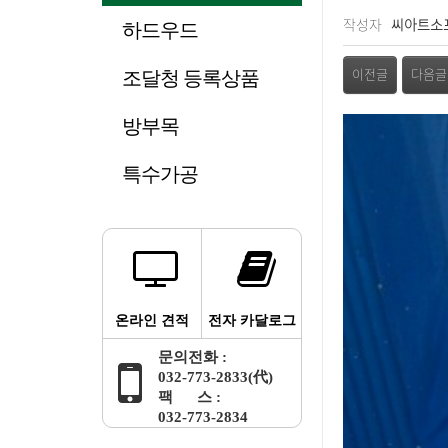
페이지 정보
작성자
씨아트소
하드우드
관련링크
조달청 등록상품
이전글
다음글
방부목
본문
특수가공
온라인 견적
전자 카달로그
문의전화 :
032-773-2833(代)
팩 스 :
032-773-2834