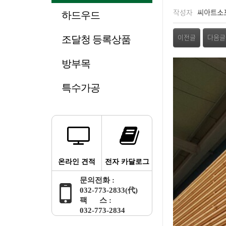
페이지 정보
작성자
씨아트소
하드우드
관련링크
조달청 등록상품
이전글
다음글
방부목
본문
특수가공
온라인 견적
전자 카달로그
문의전화 :
032-773-2833(代)
팩 스 :
032-773-2834