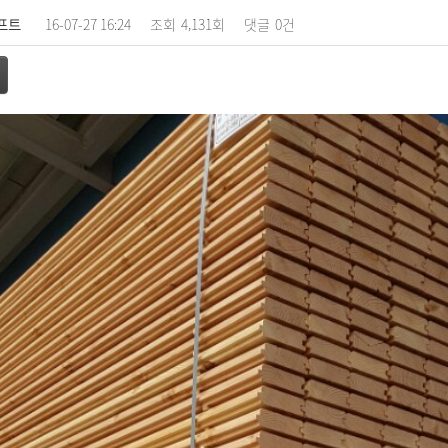
프트
16-07-27 16:24
조회
4,131회
댓글
0건