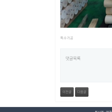
특수가공
댓글목록
이전글
다음글
회사명 : 영풍