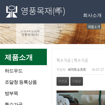
메인메뉴
Toggle
회사소개
navigation
제품소개
제품소개
특수가공 | 특수가공
페이지 정보
작성자
씨아트소프트
16-07-27 
하드우드
관련링크
조달청 등록상품
이전글
다음글
방부목
본문
특수가공