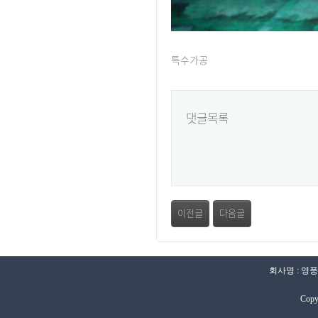
특수가공
댓글목록
이전글
다음글
회사명 : 영풍
Copy