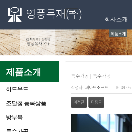
메인메뉴
Toggle
회사소개
navigation
제품소개
제품소개
특수가공 | 특수가공
페이지 정보
작성자
씨아트소프트
16-09-06 
하드우드
관련링크
조달청 등록상품
이전글
다음글
방부목
본문
특수가공