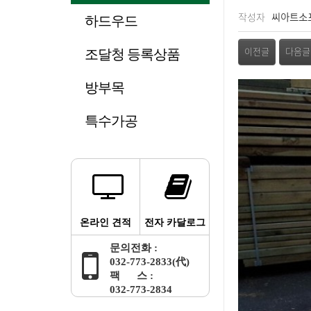
페이지 정보
작성자
씨아트소
하드우드
관련링크
조달청 등록상품
이전글
다음글
방부목
본문
특수가공
온라인 견적
전자 카달로그
문의전화 :
032-773-2833(代)
팩 스 :
032-773-2834