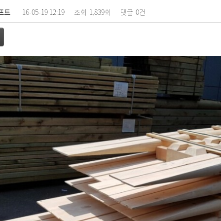
프트
16-05-19 12:19
조회
1,839회
댓글
0건