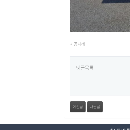
시공사례
댓글목록
이전글
다음글
회사명 : 영풍