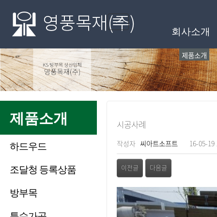
메인메뉴
Toggle
회사소개
navigation
제품소개
제품소개
시공사례
페이지 정보
작성자
씨아트소프트
16-05-19 
하드우드
관련링크
조달청 등록상품
이전글
다음글
방부목
본문
특수가공